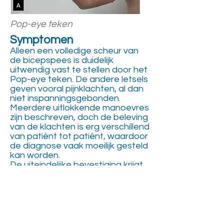
Pop-eye teken
Symptomen
Alleen een volledige scheur van
de bicepspees is duidelijk
uitwendig vast te stellen door het
Pop-eye teken. De andere letsels
geven vooral pijnklachten, al dan
niet inspanningsgebonden.
Meerdere uitlokkende manoevres
zijn beschreven, doch de beleving
van de klachten is erg verschillend
van patiënt tot patiënt, waardoor
de diagnose vaak moeilijk gesteld
kan worden.
De uiteindelijke bevestiging krijgt
men pas bij een kijkoperatie.
Behandeling
​In elk geval probeert men de
klachten eerst onder controle te
krijgen met een infiltratie met