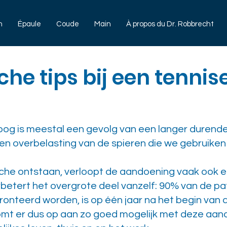
n
Épaule
Coude
Main
À propos du Dr. Robbrecht
che tips bij een tennis
oog is meestal een gevolg van een langer durende
n overbelasting van de spieren die we gebruiken
sche ontstaan, verloopt de aandoening vaak ook er
etert het overgrote deel vanzelf: 90% van de pa
onteerd worden, is op één jaar na het begin van 
mt er dus op aan zo goed mogelijk met deze aan