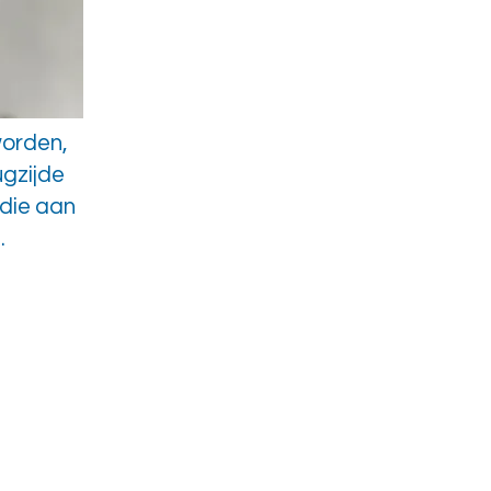
worden,
ugzijde
 die aan
.