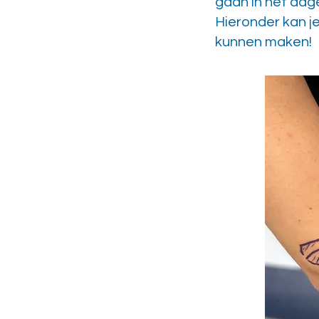
gaan in het dage
Hieronder kan j
kunnen maken!