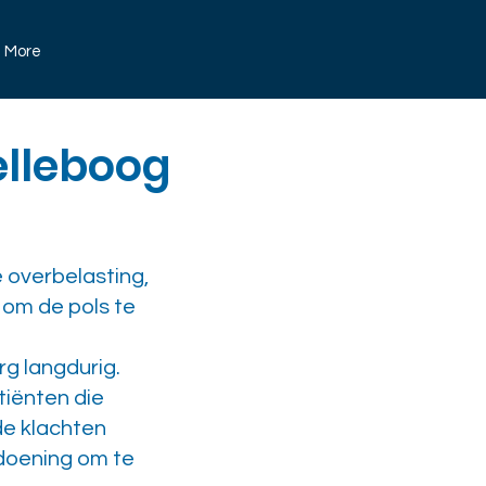
More
elleboog
 overbelasting,
 om de pols te
g langdurig.
tiënten die
de klachten
doening om te