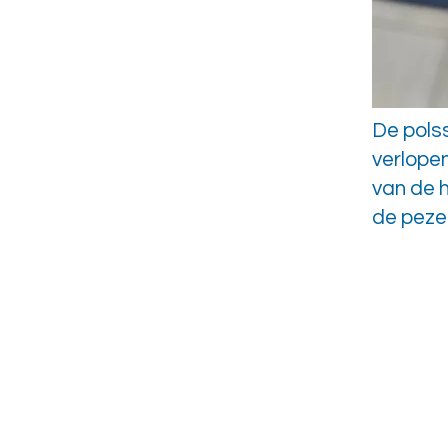
De polss
verlopen
van de h
de pezen