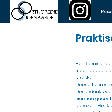
Maiso
Praktis
Een tenniselleb
meer bepaald ee
strekken.
Door dit chroni
Desondanks verb
hiermee geconfr
genezen. Het ko