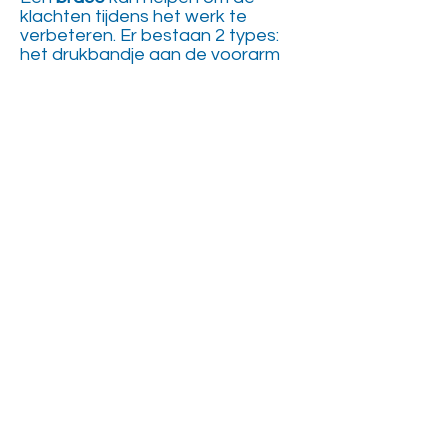
klachten tijdens het werk te
verbeteren. Er bestaan 2 types:
het drukbandje aan de voorarm
verdeelt de tractiekracht van de
spieren over de voorarm, zodat
de last op het kleine pijnpunt aan
de elleboog wordt verminderd; de
polsbrace immobiliseert de pols
zodat de hinderlijke strek- en
plooibewegingen worden
vermeden.
Kinesitherapie
kan ook bijdragen
bij een succesvolle behandeling.
Hierbij worden
stretchingsoefeningen
aangeleerd voor de polsspieren
en daarnaast wordt ook gewerkt
aan gecontroleerde
spierversterking van deze spieren.
Tevens kunnen de spieren door
massage gerelaxeerd worden.
Bieden deze behandelingen
onvoldoende verbetering, dan